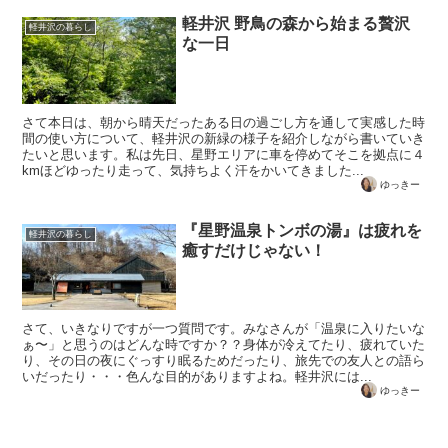
軽井沢 野鳥の森から始まる贅沢
軽井沢の暮らし
な一日
さて本日は、朝から晴天だったある日の過ごし方を通して実感した時
間の使い方について、軽井沢の新緑の様子を紹介しながら書いていき
たいと思います。私は先日、星野エリアに車を停めてそこを拠点に４
kmほどゆったり走って、気持ちよく汗をかいてきました...
ゆっきー
『星野温泉トンボの湯』は疲れを
軽井沢の暮らし
癒すだけじゃない！
さて、いきなりですが一つ質問です。みなさんが「温泉に入りたいな
ぁ〜」と思うのはどんな時ですか？？身体が冷えてたり、疲れていた
り、その日の夜にぐっすり眠るためだったり、旅先での友人との語ら
いだったり・・・色んな目的がありますよね。軽井沢には...
ゆっきー