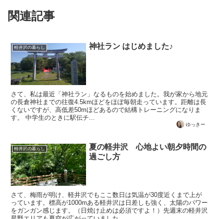
関連記事
神社ラン はじめました♪
軽井沢の暮らし
さて、私は最近「神社ラン」なるものを始めました。我が家から地元
の長倉神社までの往復4.5kmほどをほぼ毎朝走っています。距離は長
くないですが、高低差50mほどあるので結構トレーニングになりま
す。 中学生のときに駅伝チ...
ゆっきー
夏の軽井沢 心地よい朝夕時間の
軽井沢の暮らし
過ごし方
さて、梅雨が明け、軽井沢でもここ数日は気温が30度近くまで上が
っています。標高が1000mある軽井沢は日差しも強く、太陽のパワー
をガンガン感じます。（日焼け止めは必須ですよ！）先週末の軽井沢
星野エリアも夏空が広がっていました。 ...