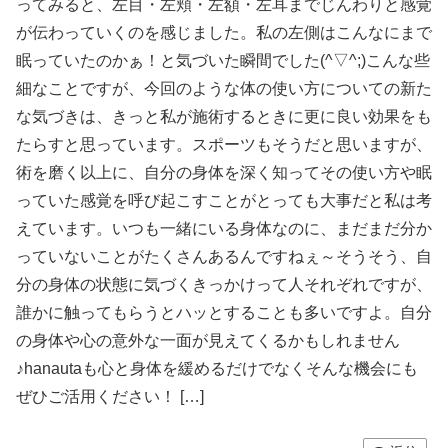
ってみると、左目・左頬・左額・左耳までじんわりと感覚
が伝わっていくのを感じました。私の左側はこんなにまで
眠っていたのかぁ！と気づいた瞬間でした(^▽^;)こんな些
細なことですが、今回のような体の使い方についての新た
な気づきは、きっと私が施術するときに更に良い効果をも
たらすと思っています。スポーツもそうだと思いますが、
術を磨く以上に、自分の身体を深く知ってその使い方や眠
っていた感覚を呼び起こすことがとっても大事だと私は考
えています。いつも一緒にいる身体なのに、まだまだ分か
っていないことがたくさんあるんですねぇ～そうそう、自
分の身体の状態に気づくきっかけって人それぞれですが、
誰かに触ってもらうとハッとすることも多いですよ。自分
の身体や心の意外な一面が見えてくるかもしれません
♪hanautaも心と身体を緩めるだけでなくそんな機会にも
ぜひご活用ください！ […]