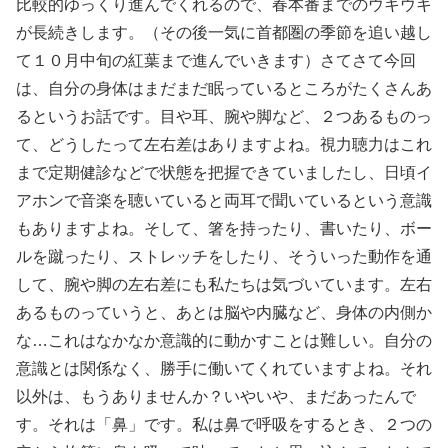
比較的ゆっくり進んでくれるので、春本番までのウキウキ
が長続きします。（その後一気に首都圏の季節を追い越し
て１０月中旬の紅葉まで進んでいきます）さてさて今回
は、自分の身体はまだまだ眠っているところがたくさんあ
るというお話です。目や耳、腕や脚など、２つあるものっ
て、どうしたって左右差はありますよね。視力聴力はこれ
まで定期健診などで状態を把握できていましたし、日頃イ
アホンで音楽を聴いていると両耳で聞いているという意識
もありますよね。そして、箸を持ったり、書いたり、ボー
ルを蹴ったり、ストレッチをしたり、そういった動作を通
して、腕や脚の左右差にも私たちは気づいています。左右
あるものっていうと、あとは脳や内臓など、身体の内側か
な…これはなかなか意識的に動かすことは難しい。自分の
意識とは関係なく、勝手に働いてくれていますよね。それ
以外は、もうありませんか？いやいや、まだあったんで
す。それは「鼻」です。私は鼻で呼吸をするとき、２つの