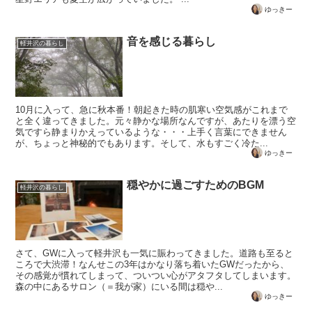
ゆっきー
音を感じる暮らし
軽井沢の暮らし
10月に入って、急に秋本番！朝起きた時の肌寒い空気感がこれまで
と全く違ってきました。元々静かな場所なんですが、あたりを漂う空
気ですら静まりかえっているような・・・上手く言葉にできません
が、ちょっと神秘的でもあります。そして、水もすごく冷た...
ゆっきー
穏やかに過ごすためのBGM
軽井沢の暮らし
さて、GWに入って軽井沢も一気に賑わってきました。道路も至ると
ころで大渋滞！なんせこの3年はかなり落ち着いたGWだったから、
その感覚が慣れてしまって、ついつい心がアタフタしてしまいます。
森の中にあるサロン（＝我が家）にいる間は穏や...
ゆっきー