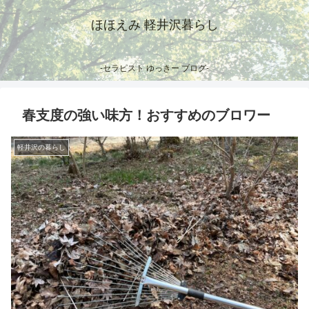
ほほえみ 軽井沢暮らし
-セラピスト ゆっきー ブログ-
春支度の強い味方！おすすめのブロワー
軽井沢の暮らし