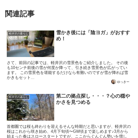
関連記事
雪かき後には「陰ヨガ」がおすす
軽井沢の暮らし
め！
さて、前回の記事では、軽井沢の雪景色をご紹介しました。 その後
も10センチ前後の雪が何度か降って、引き続き雪景色が広がってい
ます。 この雪景色を堪能するだけなら有難いのですが雪が降れば雪
かきもセット...
ゆっきー
第二の拠点探し・・・？心の穏や
軽井沢の暮らし
かさを見つめる
首都圏では桜も終わりを迎えるそんな時期だと思いますが、軽井沢の
桜はこれから咲き始め、4月下旬頃〜GW頃まで楽しめます♪3月から
始まった春はスロースタートですが、ここからぐんぐん勢いを増し