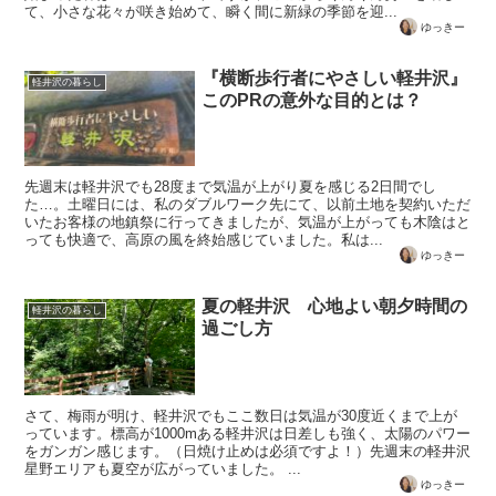
て、小さな花々が咲き始めて、瞬く間に新緑の季節を迎...
ゆっきー
『横断歩行者にやさしい軽井沢』
軽井沢の暮らし
このPRの意外な目的とは？
先週末は軽井沢でも28度まで気温が上がり夏を感じる2日間でし
た…。土曜日には、私のダブルワーク先にて、以前土地を契約いただ
いたお客様の地鎮祭に行ってきましたが、気温が上がっても木陰はと
っても快適で、高原の風を終始感じていました。私は...
ゆっきー
夏の軽井沢 心地よい朝夕時間の
軽井沢の暮らし
過ごし方
さて、梅雨が明け、軽井沢でもここ数日は気温が30度近くまで上が
っています。標高が1000mある軽井沢は日差しも強く、太陽のパワー
をガンガン感じます。（日焼け止めは必須ですよ！）先週末の軽井沢
星野エリアも夏空が広がっていました。 ...
ゆっきー