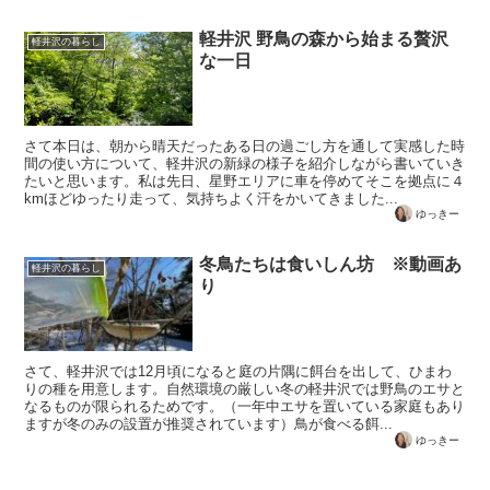
軽井沢 野鳥の森から始まる贅沢
軽井沢の暮らし
な一日
さて本日は、朝から晴天だったある日の過ごし方を通して実感した時
間の使い方について、軽井沢の新緑の様子を紹介しながら書いていき
たいと思います。私は先日、星野エリアに車を停めてそこを拠点に４
kmほどゆったり走って、気持ちよく汗をかいてきました...
ゆっきー
冬鳥たちは食いしん坊 ※動画あ
軽井沢の暮らし
り
さて、軽井沢では12月頃になると庭の片隅に餌台を出して、ひまわ
りの種を用意します。自然環境の厳しい冬の軽井沢では野鳥のエサと
なるものが限られるためです。（一年中エサを置いている家庭もあり
ますが冬のみの設置が推奨されています）鳥が食べる餌...
ゆっきー