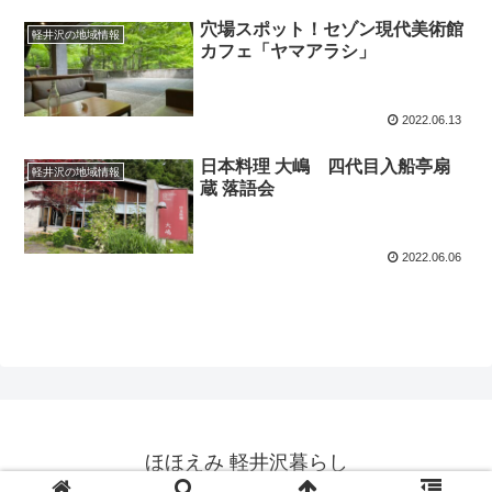
穴場スポット！セゾン現代美術館
軽井沢の地域情報
カフェ「ヤマアラシ」
2022.06.13
日本料理 大嶋 四代目入船亭扇
軽井沢の地域情報
蔵 落語会
2022.06.06
ほほえみ 軽井沢暮らし