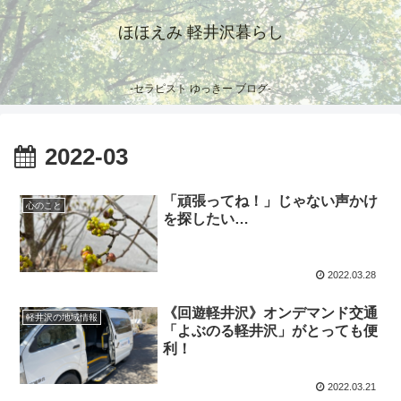
ほほえみ 軽井沢暮らし
-セラピスト ゆっきー ブログ-
2022-03
「頑張ってね！」じゃない声かけ
心のこと
を探したい…
2022.03.28
《回遊軽井沢》オンデマンド交通
軽井沢の地域情報
「よぶのる軽井沢」がとっても便
利！
2022.03.21