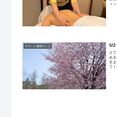
ィッ
5/
サロンと施術のこと
さて
ある
生ま
てく