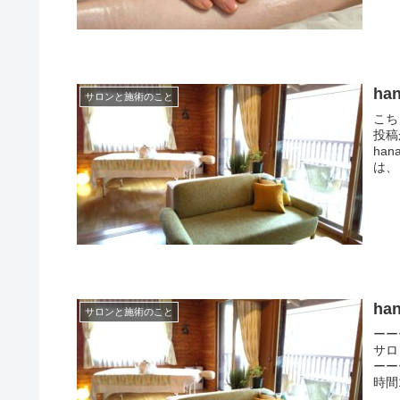
h
サロンと施術のこと
こち
投稿
ha
は、
ha
サロンと施術のこと
ーー
サロ
ーー
時間