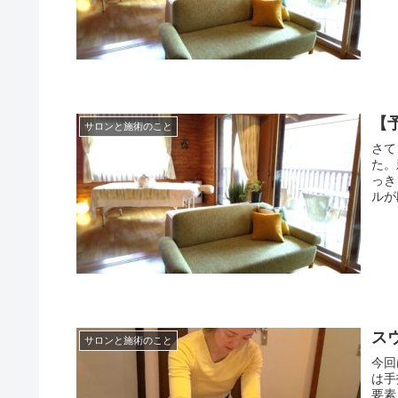
【
サロンと施術のこと
さて
た。
っき
ルが
ス
サロンと施術のこと
今回
は手
要素