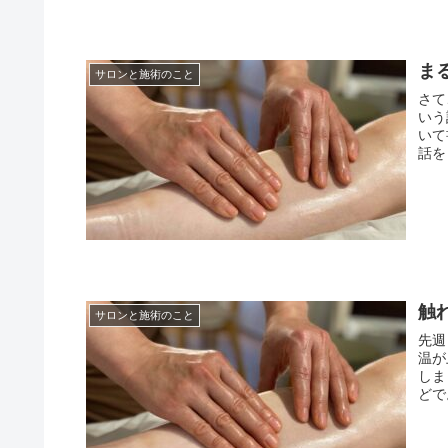
ま
サロンと施術のこと
さて
いう
いて
話を
触
サロンと施術のこと
先週
温が
しま
どで