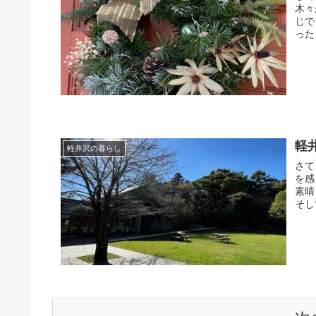
木々
じで
った
軽
軽井沢の暮らし
さて
を感
素晴
そし