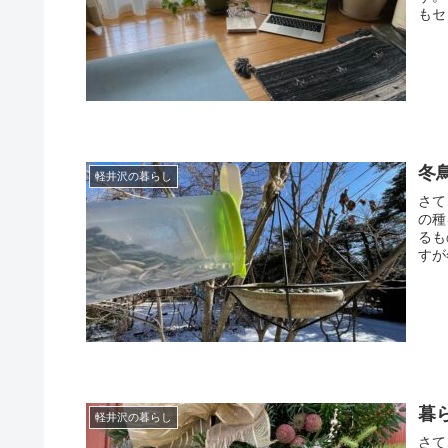
もセッ
冬
軽井沢の暮らし
さて
の種
るも
すが
暮
軽井沢の暮らし
さて