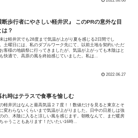
2022.08.08
横断歩行者にやさしい軽井沢』 このPRの意外な目
とは？
末は軽井沢でも28度まで気温が上がり夏を感じる2日間でし
。土曜日には、私のダブルワーク先にて、以前土地を契約いただ
お客様の地鎮祭に行ってきましたが、気温が上がっても木陰はと
も快適で、高原の風を終始感じていました。私は...
2022.06.27
暮れ時はテラスで食事を愉しむ
の軽井沢はなんと最高気温２７度！！数値だけを見ると東京とそ
に変わらないくらいまで気温が上がりました。日中の日差しは強
のの、木陰に入ると涼しい風を感じます。朝晩なんて、まだ暖房
ちゃうこともあります！だいたい16時...