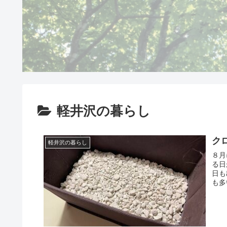
軽井沢の暮らし
ク
軽井沢の暮らし
８月
る日
日も
も多