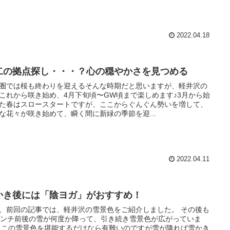
2022.04.18
二の拠点探し・・・？心の穏やかさを見つめる
圏では桜も終わりを迎えるそんな時期だと思いますが、軽井沢の
これから咲き始め、4月下旬頃〜GW頃まで楽しめます♪3月から始
た春はスロースタートですが、ここからぐんぐん勢いを増して、
な花々が咲き始めて、瞬く間に新緑の季節を迎...
2022.04.11
かき後には「陰ヨガ」がおすすめ！
、前回の記事では、軽井沢の雪景色をご紹介しました。 その後も
センチ前後の雪が何度か降って、引き続き雪景色が広がっていま
 この雪景色を堪能するだけなら有難いのですが雪が降れば雪かき