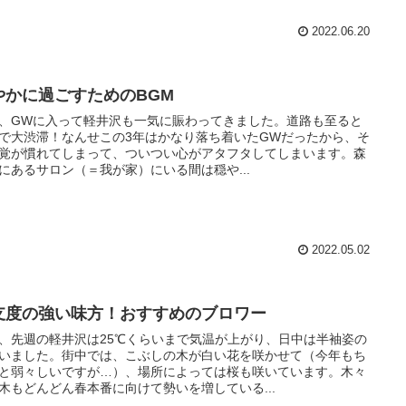
2022.06.20
やかに過ごすためのBGM
、GWに入って軽井沢も一気に賑わってきました。道路も至ると
で大渋滞！なんせこの3年はかなり落ち着いたGWだったから、そ
覚が慣れてしまって、ついつい心がアタフタしてしまいます。森
にあるサロン（＝我が家）にいる間は穏や...
2022.05.02
支度の強い味方！おすすめのブロワー
、先週の軽井沢は25℃くらいまで気温が上がり、日中は半袖姿の
いました。街中では、こぶしの木が白い花を咲かせて（今年もち
と弱々しいですが…）、場所によっては桜も咲いています。木々
木もどんどん春本番に向けて勢いを増している...