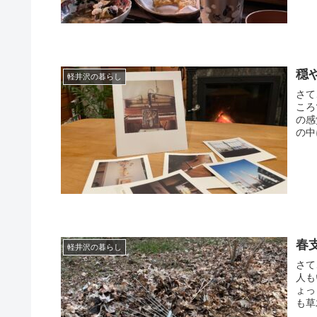
穏
軽井沢の暮らし
さて
ころ
の感
の中
春
軽井沢の暮らし
さて
人も
ょっ
も草