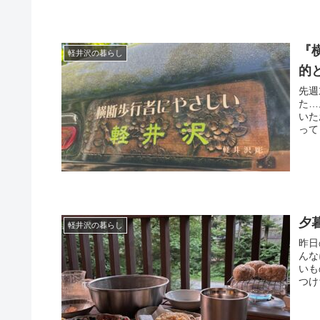
『
軽井沢の暮らし
的
先週
た…
いた
って
夕
軽井沢の暮らし
昨日
んな
いも
つけ