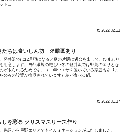
ト...
2022.02.21
鳥たちは食いしん坊 ※動画あり
、軽井沢では12月頃になると庭の片隅に餌台を出して、ひまわり
を用意します。自然環境の厳しい冬の軽井沢では野鳥のエサとな
のが限られるためです。（一年中エサを置いている家庭もありま
冬のみの設置が推奨されています）鳥が食べる餌...
2022.01.17
らしを彩る クリスマスリース作り
、先週から星野エリアでもイルミネーションが点灯しました。