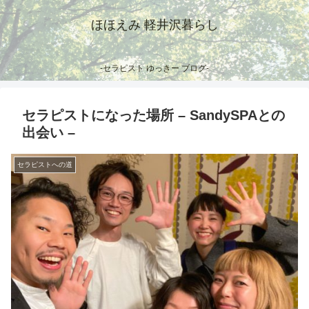
ほほえみ 軽井沢暮らし
-セラピスト ゆっきー ブログ-
セラピストになった場所 – SandySPAとの
出会い –
セラピストへの道