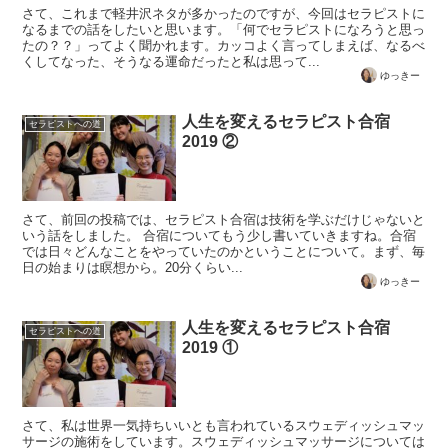
さて、これまで軽井沢ネタが多かったのですが、今回はセラピストに
なるまでの話をしたいと思います。「何でセラピストになろうと思っ
たの？？」ってよく聞かれます。カッコよく言ってしまえば、なるべ
くしてなった、そうなる運命だったと私は思って...
ゆっきー
人生を変えるセラピスト合宿
セラピストへの道
2019 ②
さて、前回の投稿では、セラピスト合宿は技術を学ぶだけじゃないと
いう話をしました。 合宿についてもう少し書いていきますね。合宿
では日々どんなことをやっていたのかということについて。まず、毎
日の始まりは瞑想から。20分くらい...
ゆっきー
人生を変えるセラピスト合宿
セラピストへの道
2019 ①
さて、私は世界一気持ちいいとも言われているスウェディッシュマッ
サージの施術をしています。スウェディッシュマッサージについては