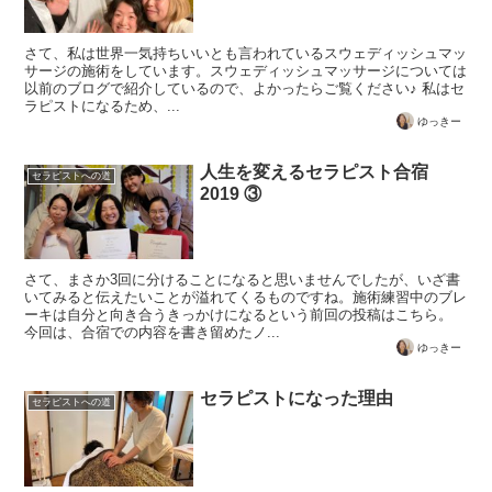
さて、私は世界一気持ちいいとも言われているスウェディッシュマッ
サージの施術をしています。スウェディッシュマッサージについては
以前のブログで紹介しているので、よかったらご覧ください♪ 私はセ
ラピストになるため、...
ゆっきー
人生を変えるセラピスト合宿
セラピストへの道
2019 ③
さて、まさか3回に分けることになると思いませんでしたが、いざ書
いてみると伝えたいことが溢れてくるものですね。施術練習中のブレ
ーキは自分と向き合うきっかけになるという前回の投稿はこちら。
今回は、合宿での内容を書き留めたノ...
ゆっきー
セラピストになった理由
セラピストへの道