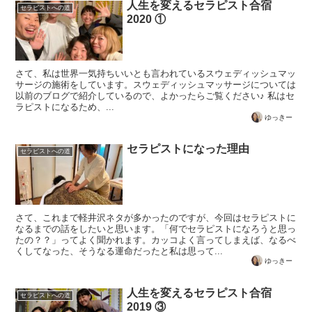
人生を変えるセラピスト合宿
セラピストへの道
2020 ①
さて、私は世界一気持ちいいとも言われているスウェディッシュマッ
サージの施術をしています。スウェディッシュマッサージについては
以前のブログで紹介しているので、よかったらご覧ください♪ 私はセ
ラピストになるため、...
ゆっきー
セラピストになった理由
セラピストへの道
さて、これまで軽井沢ネタが多かったのですが、今回はセラピストに
なるまでの話をしたいと思います。「何でセラピストになろうと思っ
たの？？」ってよく聞かれます。カッコよく言ってしまえば、なるべ
くしてなった、そうなる運命だったと私は思って...
ゆっきー
人生を変えるセラピスト合宿
セラピストへの道
2019 ③