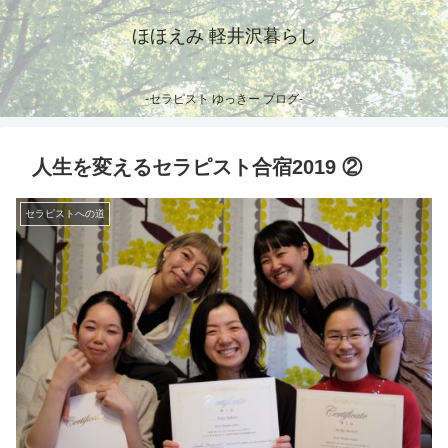
ほほえみ 軽井沢暮らし
-セラピスト ゆっきー ブログ-
人生を変えるセラピスト合宿2019 ②
セラピストへの道