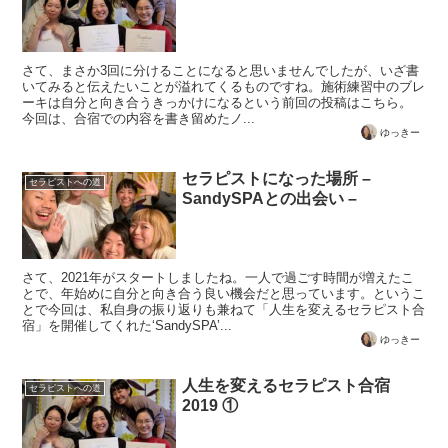
さて、まさか3回に分けることになると思いませんでしたが、いざ書
いてみると伝えたいことが溢れてくるものですね。施術練習中のブレ
ーキは自分と向き合うきっかけになるという前回の投稿はこちら。
今回は、合宿での内容を書き留めたノ...
ゆっきー
セラピストになった場所 –
セラピストへの道
SandySPAとの出会い –
さて、2021年がスタートしましたね。一人で過ごす時間が増えたこ
とで、年始めに自分と向き合う良い機会だと思っています。というこ
とで今回は、私自身の振り返りも兼ねて「人生を変えるセラピスト合
宿」を開催してくれた‘SandySPA’...
ゆっきー
人生を変えるセラピスト合宿
セラピストへの道
2019 ①