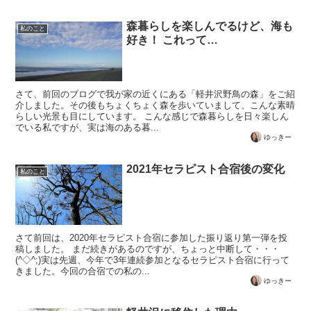
森暮らしを楽しんでるけど、海も
私のこと
好き！ これって…
さて、前回のブログで我が家の近くにある「軽井沢野鳥の森」をご紹
介しました。その後もちょくちょく森を歩いていまして、こんな素晴
らしい光景も目にしています。 こんな感じで森暮らしを日々楽しん
でいる私ですが、実は海のある暮...
ゆっきー
2021年セラピスト合宿後の変化
私のこと
さて前回は、2020年セラピスト合宿に参加した振り返り第一弾を投
稿しました。 まだ続きがあるのですが、ちょっと中断して・・・
(^◇^;)実は先週、今年で3年連続参加となるセラピスト合宿に行って
きました。今回の合宿での私の...
ゆっきー