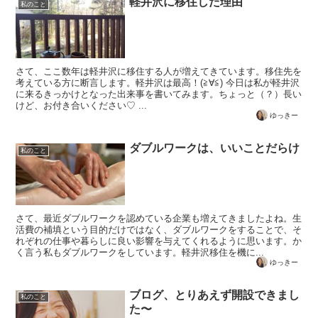
軽井沢に移住した理由
私のこと
さて、ここ数年は軽井沢に移住する人が増えてきています。移住先を
考えている方に断言します。軽井沢は最高！(≧∀≦) 今日は私が軽井沢
に来るきっかけとなった出来事を書いてみます。ちょっと（？）長い
けど、お付き合いください♡ ...
ゆっきー
ダブルワークは、いいことだらけ
私のこと
さて、最近ダブルワークを認めている企業も増えてきましたよね。生
活費の補填という目的だけではなく、ダブルワークをすることで、そ
れぞれの仕事や暮らしに良い影響を与えてくれるように思います。か
く言う私もダブルワークをしています。軽井沢移住を機に...
ゆっきー
ブログ、とりあえず開設できまし
私のこと
た〜