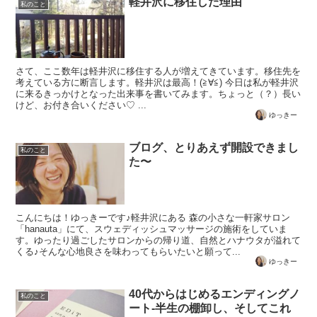
軽井沢に移住した理由
私のこと
さて、ここ数年は軽井沢に移住する人が増えてきています。移住先を
考えている方に断言します。軽井沢は最高！(≧∀≦) 今日は私が軽井沢
に来るきっかけとなった出来事を書いてみます。ちょっと（？）長い
けど、お付き合いください♡ ...
ゆっきー
ブログ、とりあえず開設できまし
私のこと
た〜
こんにちは！ゆっきーです♪軽井沢にある 森の小さな一軒家サロン
「hanauta」にて、スウェディッシュマッサージの施術をしていま
す。ゆったり過ごしたサロンからの帰り道、自然とハナウタが溢れて
くる♪そんな心地良さを味わってもらいたいと願って...
ゆっきー
40代からはじめるエンディングノ
私のこと
ート-半生の棚卸し、そしてこれ