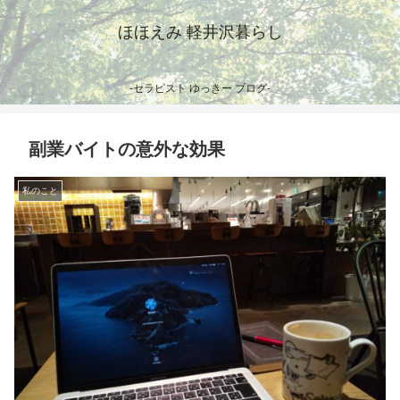
ほほえみ 軽井沢暮らし
-セラピスト ゆっきー ブログ-
副業バイトの意外な効果
私のこと