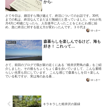
から-
さて今日は、婚活すら飛び越えて、終活についてのお話です。30代
までの私は、終活なんてまだまだ無縁だと思っていました。それが先
月4月に40歳になったら、人生後半に入ったことをじわじわ感じ始
め、急に終活に対する捉え方が変わったんです。３０代ま...
ゆっきー
森暮らしを楽しんでるけど、海も
私のこと
好き！ これって…
さて、前回のブログで我が家の近くにある「軽井沢野鳥の森」をご紹
介しました。その後もちょくちょく森を歩いていまして、こんな素晴
らしい光景も目にしています。 こんな感じで森暮らしを日々楽しん
でいる私ですが、実は海のある暮...
ゆっきー
キラキラした軽井沢の新緑