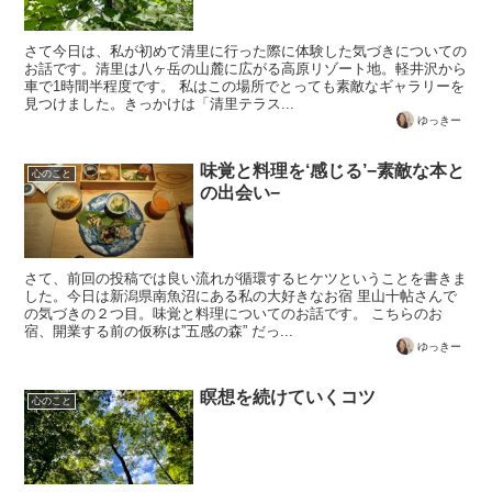
さて今日は、私が初めて清里に行った際に体験した気づきについての
お話です。清里は八ヶ岳の山麓に広がる高原リゾート地。軽井沢から
車で1時間半程度です。 私はこの場所でとっても素敵なギャラリーを
見つけました。きっかけは「清里テラス...
ゆっきー
味覚と料理を‘感じる’−素敵な本と
心のこと
の出会い−
さて、前回の投稿では良い流れが循環するヒケツということを書きま
した。今日は新潟県南魚沼にある私の大好きなお宿 里山十帖さんで
の気づきの２つ目。味覚と料理についてのお話です。 こちらのお
宿、開業する前の仮称は”五感の森” だっ...
ゆっきー
瞑想を続けていくコツ
心のこと