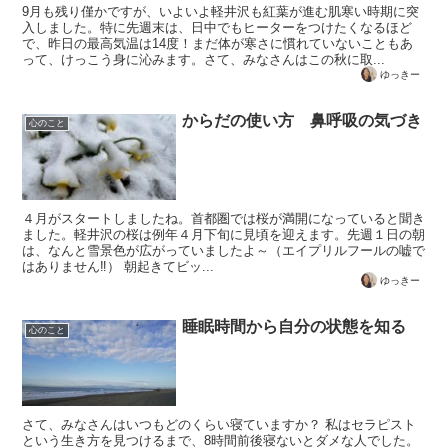
9月も残り僅かですが、いよいよ軽井沢も紅葉が進む肌寒い時期に突
入しました。特に先週末は、日中でもヒーターをつけたくなるほど
で、昨日の最高気温は14度！まだ体が寒さに慣れていないこともあ
って、けっこう身に沁みます。さて、みなさんはこの秋に取...
ゆっきー
からだの使い方 鼻呼吸の気づき
心のこと
４月がスタートしましたね。首都圏では桜が満開になっていると聞き
ました。軽井沢の桜は例年４月下旬に見頃を迎えます。先週１日の朝
は、なんと雪景色が広がっていましたよ～（エイプリルフールの嘘で
はありません‼） 朝起きてビッ...
ゆっきー
睡眠時間から自分の状態を知る
心のこと
さて、みなさんはいつもどのくらい寝ていますか？ 私はセラピスト
という生き方を見つけるまで、8時間前後寝ないとダメな人でした。