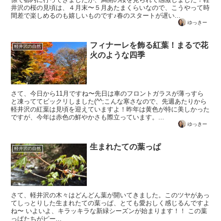
井沢の桜の見頃は、４月末〜５月あたまくらいなので、こうやって時
間差で楽しめるのも嬉しいものです♪春のスタートが遅い...
ゆっきー
フィナーレを飾る紅葉！まるで花
軽井沢の自然
火のような四季
さて、今日から11月ですね〜先日は車のフロントガラスが薄っすら
と凍っててビックリしました(^^;こんな寒さなので、先週あたりから
軽井沢の紅葉は見頃を迎えていますよ！昨年は黄色が特に美しかった
ですが、今年は赤色の鮮やかさも際立っています。...
ゆっきー
生まれたての葉っぱ
軽井沢の自然
さて、軽井沢の木々はどんどん葉が開いてきました。このツヤがあっ
てしっとりした生まれたての葉っぱ、とても愛おしく感じるんですよ
ね〜 いよいよ、キラッキラな新緑シーズンが始まります！！ この葉
っぱたちがピー...