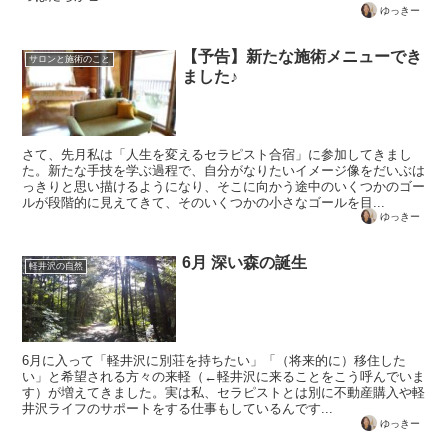
ゆっきー
【予告】新たな施術メニューでき
サロンと施術のこと
ました♪
さて、先月私は「人生を変えるセラピスト合宿」に参加してきまし
た。新たな手技を学ぶ過程で、自分がなりたいイメージ像をだいぶは
っきりと思い描けるようになり、そこに向かう途中のいくつかのゴー
ルが段階的に見えてきて、そのいくつかの小さなゴールを目...
ゆっきー
6月 深い森の誕生
軽井沢の自然
6月に入って「軽井沢に別荘を持ちたい」「（将来的に）移住した
い」と希望される方々の来軽（←軽井沢に来ることをこう呼んでいま
す）が増えてきました。実は私、セラピストとは別に不動産購入や軽
井沢ライフのサポートをする仕事もしているんです...
ゆっきー