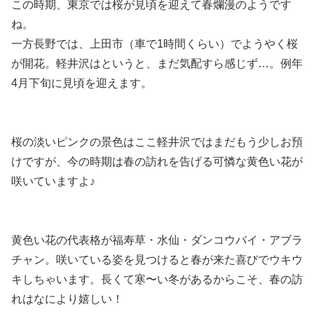
この時期、東京では桜が見頃を迎えて春爛漫のようです
ね。
一方長野では、上田市（車で1時間くらい）でようやく桜
が開花。軽井沢はというと、まだ気配すら感じず…。例年
4月下旬に見頃を迎えます。
桜の淡いピンクの景色はここ軽井沢ではまだもう少しお預
けですが、今の時期は春の訪れを告げる可憐な黄色い花が
咲いていますよ♪
黄色い花の代表格が福寿草・水仙・ダンコウバイ・アブラ
チャン。咲いている姿を見つけると春が来た喜びでウキウ
キしちゃいます。長くて寒〜い冬があるからこそ、春の訪
れはなにより嬉しい！