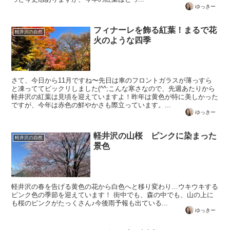
ゆっきー
フィナーレを飾る紅葉！まるで花
軽井沢の自然
火のような四季
さて、今日から11月ですね〜先日は車のフロントガラスが薄っすら
と凍っててビックリしました(^^;こんな寒さなので、先週あたりから
軽井沢の紅葉は見頃を迎えていますよ！昨年は黄色が特に美しかった
ですが、今年は赤色の鮮やかさも際立っています。...
ゆっきー
軽井沢の山桜 ピンクに染まった
軽井沢の自然
景色
軽井沢の春を告げる黄色の花から白色へと移り変わり…ウキウキする
ピンク色の季節を迎えています！ 街中でも、森の中でも、山の上に
も桜のピンクがたっくさん♪今後雨予報も出ている...
ゆっきー