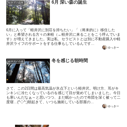
6月 深い森の誕生
軽井沢の自然
6月に入って「軽井沢に別荘を持ちたい」「（将来的に）移住した
い」と希望される方々の来軽（←軽井沢に来ることをこう呼んでいま
す）が増えてきました。実は私、セラピストとは別に不動産購入や軽
井沢ライフのサポートをする仕事もしているんです...
ゆっきー
冬を感じる朝時間
軽井沢の自然
さて、この2日間は最高気温が氷点下という軽井沢。明け方、耳がキ
ンキンに冷たくなっているのを感じて目が覚めてしまいました。今日
も寒いんだなぁ～と思いつつ、まだ眠かったので布団を深く被って二
度寝…(^◇^;)朝起きて、いつも施術している部屋の...
ゆっきー