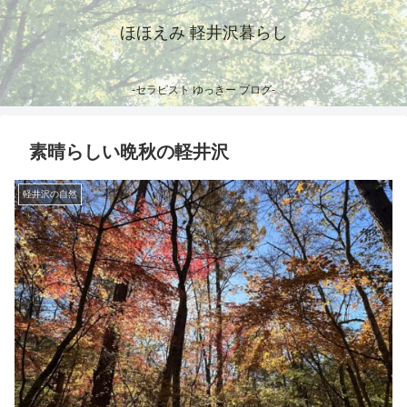
ほほえみ 軽井沢暮らし
-セラピスト ゆっきー ブログ-
素晴らしい晩秋の軽井沢
軽井沢の自然