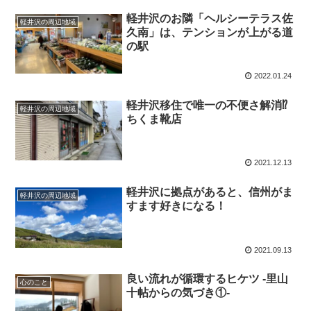
軽井沢のお隣「ヘルシーテラス佐
軽井沢の周辺地域
久南」は、テンションが上がる道
の駅
2022.01.24
軽井沢移住で唯一の不便さ解消⁉
軽井沢の周辺地域
ちくま靴店
2021.12.13
軽井沢に拠点があると、信州がま
軽井沢の周辺地域
すます好きになる！
2021.09.13
良い流れが循環するヒケツ -里山
心のこと
十帖からの気づき①-